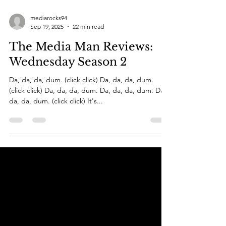
mediarocks94
Sep 19, 2025
22 min read
The Media Man Reviews:
Wednesday Season 2
Da, da, da, dum. (click click) Da, da, da, dum.
(click click) Da, da, da, dum. Da, da, da, dum. Da,
da, da, dum. (click click) It's...